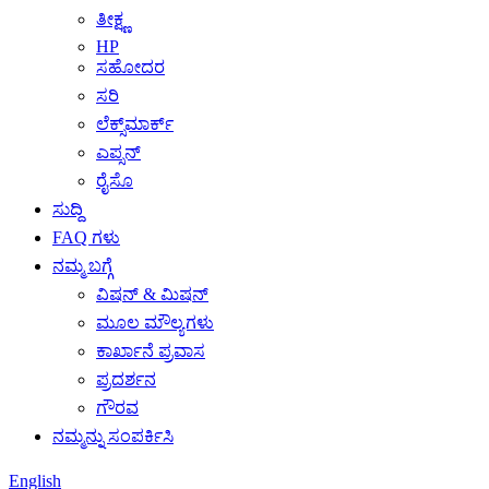
ತೀಕ್ಷ್ಣ
HP
ಸಹೋದರ
ಸರಿ
ಲೆಕ್ಸ್‌ಮಾರ್ಕ್
ಎಪ್ಸನ್
ರೈಸೊ
ಸುದ್ದಿ
FAQ ಗಳು
ನಮ್ಮ ಬಗ್ಗೆ
ವಿಷನ್ & ಮಿಷನ್
ಮೂಲ ಮೌಲ್ಯಗಳು
ಕಾರ್ಖಾನೆ ಪ್ರವಾಸ
ಪ್ರದರ್ಶನ
ಗೌರವ
ನಮ್ಮನ್ನು ಸಂಪರ್ಕಿಸಿ
English