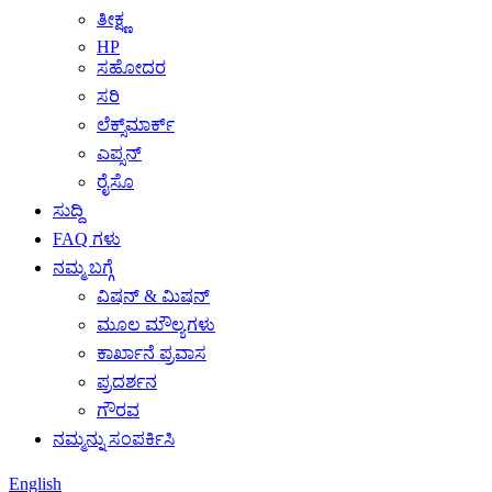
ತೀಕ್ಷ್ಣ
HP
ಸಹೋದರ
ಸರಿ
ಲೆಕ್ಸ್‌ಮಾರ್ಕ್
ಎಪ್ಸನ್
ರೈಸೊ
ಸುದ್ದಿ
FAQ ಗಳು
ನಮ್ಮ ಬಗ್ಗೆ
ವಿಷನ್ & ಮಿಷನ್
ಮೂಲ ಮೌಲ್ಯಗಳು
ಕಾರ್ಖಾನೆ ಪ್ರವಾಸ
ಪ್ರದರ್ಶನ
ಗೌರವ
ನಮ್ಮನ್ನು ಸಂಪರ್ಕಿಸಿ
English