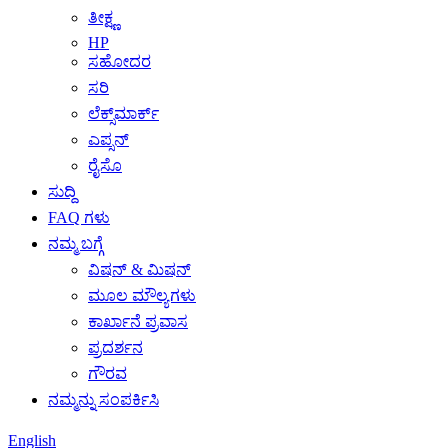
ತೀಕ್ಷ್ಣ
HP
ಸಹೋದರ
ಸರಿ
ಲೆಕ್ಸ್‌ಮಾರ್ಕ್
ಎಪ್ಸನ್
ರೈಸೊ
ಸುದ್ದಿ
FAQ ಗಳು
ನಮ್ಮ ಬಗ್ಗೆ
ವಿಷನ್ & ಮಿಷನ್
ಮೂಲ ಮೌಲ್ಯಗಳು
ಕಾರ್ಖಾನೆ ಪ್ರವಾಸ
ಪ್ರದರ್ಶನ
ಗೌರವ
ನಮ್ಮನ್ನು ಸಂಪರ್ಕಿಸಿ
English