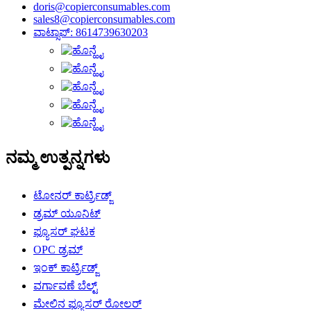
doris@copierconsumables.com
sales8@copierconsumables.com
ವಾಟ್ಸಾಪ್: 8614739630203
ನಮ್ಮ ಉತ್ಪನ್ನಗಳು
ಟೋನರ್ ಕಾರ್ಟ್ರಿಡ್ಜ್
ಡ್ರಮ್ ಯೂನಿಟ್
ಫ್ಯೂಸರ್ ಘಟಕ
OPC ಡ್ರಮ್
ಇಂಕ್ ಕಾರ್ಟ್ರಿಡ್ಜ್
ವರ್ಗಾವಣೆ ಬೆಲ್ಟ್
ಮೇಲಿನ ಫ್ಯೂಸರ್ ರೋಲರ್