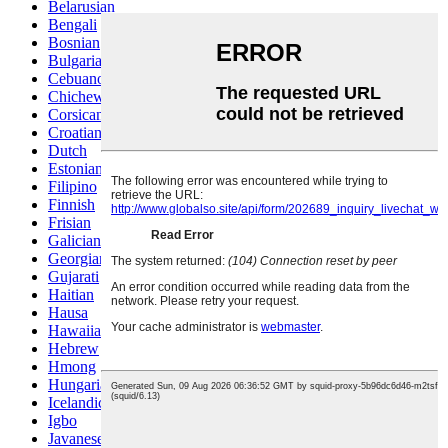
Belarusian
Bengali
Bosnian
Bulgarian
Cebuano
Chichewa
Corsican
Croatian
Dutch
Estonian
Filipino
Finnish
Frisian
Galician
Georgian
Gujarati
Haitian
Hausa
Hawaiian
Hebrew
Hmong
Hungarian
Icelandic
Igbo
Javanese