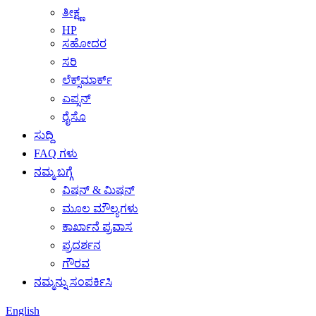
ತೀಕ್ಷ್ಣ
HP
ಸಹೋದರ
ಸರಿ
ಲೆಕ್ಸ್‌ಮಾರ್ಕ್
ಎಪ್ಸನ್
ರೈಸೊ
ಸುದ್ದಿ
FAQ ಗಳು
ನಮ್ಮ ಬಗ್ಗೆ
ವಿಷನ್ & ಮಿಷನ್
ಮೂಲ ಮೌಲ್ಯಗಳು
ಕಾರ್ಖಾನೆ ಪ್ರವಾಸ
ಪ್ರದರ್ಶನ
ಗೌರವ
ನಮ್ಮನ್ನು ಸಂಪರ್ಕಿಸಿ
English