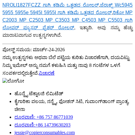
NROLI1827FCZZ ಗಾಗಿ ಕಡಿಮೆ ಒತ್ತಡದ ರೋಲರ್
,
ಜೆರಾಕ್ಸ್ Wc5945
5955 5955e 5945I 5955I ಗಾಗಿ ಕಡಿಮೆ ಒತ್ತಡದ ರೋಲರ್
,
ರಿಕೋ MP
C2003 MP C2503 MP C3503 MP C4503 MP C5503 ಗಾಗಿ
ಲೋವರ್ ಫ್ಯೂಸರ್ ಪ್ರೆಶರ್ ರೋಲರ್
, ಇತ್ಯಾದಿ. ಅವು ನಮ್ಮ ಹೆಚ್ಚು
ಮಾರಾಟವಾಗುವ ಉತ್ಪನ್ನಗಳಾಗಿವೆ.
ಪೋಸ್ಟ್ ಸಮಯ: ಮಾರ್ಚ್-24-2026
ನಮ್ಮ ಉತ್ಪನ್ನಗಳು ಅಥವಾ ಬೆಲೆ ಪಟ್ಟಿಯ ಕುರಿತು ವಿಚಾರಣೆಗಾಗಿ, ದಯವಿಟ್ಟು
ನಿಮ್ಮ ಇಮೇಲ್ ಅನ್ನು ನಮಗೆ ಕಳುಹಿಸಿ ಮತ್ತು ನಾವು 8 ಗಂಟೆಗಳ ಒಳಗೆ
ಸಂಪರ್ಕದಲ್ಲಿರುತ್ತೇವೆ.
ವಿಚಾರಣೆ
ಹೊನ್ಹೈ ಟೆಕ್ನಾಲಜಿ ಲಿಮಿಟೆಡ್
ಕೈಗಾರಿಕಾ ವಲಯ, ನನ್ಹೈ, ಫೋಶನ್ ಸಿಟಿ, ಗುವಾಂಗ್‌ಡಾಂಗ್ ಪ್ರಾಂತ್ಯ,
ಚೀನಾ
ದೂರವಾಣಿ: +86 757 86771039
ದೂರವಾಣಿ:+86 14739630203
jessie@copierconsumables.com