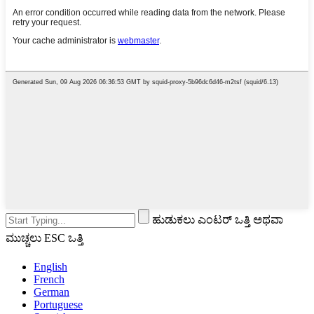
ಹುಡುಕಲು ಎಂಟರ್ ಒತ್ತಿ ಅಥವಾ
ಮುಚ್ಚಲು ESC ಒತ್ತಿ
English
French
German
Portuguese