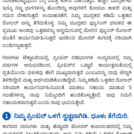
ನೋಡಿಕೊಳ್ಳುವುದರ ಬಗ್ಗೆ ಮಾತ್ರ ಕಾಳಜಿ ವಹಿಸುತ್ತಾರೆ, ಹೆಚ್ಚಿನ ಮುದ್ರಕಗಳು
ಇನ್ನೂ ಸಣ್ಣ ಭಾಗಗಳನ್ನು ಹೊಂದಿದ್ದು ಅವುಗಳಿಗೆ ಕೋಮಲ ಕಾಳಜಿ ಮತ್ತು
ಗಮನ ಬೇಕಾಗುತ್ತದೆ. ಉದಾಹರಣೆಗೆ, ನಿಮ್ಮ ಮುದ್ರಕದ ಕಡಿಮೆ ಒತ್ತಡದ
ರೋಲರ್ ಅನ್ನು ತೆಗೆದುಕೊಳ್ಳಿ. ನಿಮ್ಮ ಮುದ್ರಕದ ಫ್ಯೂಸಿಂಗ್ ಘಟಕದ ಈ
ಪ್ರಮುಖ ಅಂಶವು ಒತ್ತಡವನ್ನು ಅನ್ವಯಿಸುವಲ್ಲಿ ಮೇಲಿನ ಫ್ಯೂಸರ್ ರೋಲರ್
ಜೊತೆಗೆ ಕಾರ್ಯನಿರ್ವಹಿಸುತ್ತದೆ ಇದರಿಂದ ಟೋನರ್ ಕಾಗದಕ್ಕೆ ಸರಿಯಾಗಿ
ಬಂಧಿಸಲ್ಪಡುತ್ತದೆ.
HonHai ಟೆಕ್ನಾಲಜಿಯಲ್ಲಿ, ಪ್ರಿಂಟರ್ ಬಿಡಿಭಾಗಗಳ ಉದ್ಯಮದಲ್ಲಿ ನಮ್ಮ
ವರ್ಷಗಳ ಅನುಭವದಿಂದ, ಪ್ರಿಂಟರ್‌ನ ಒಟ್ಟಾರೆ ಕಾರ್ಯಕ್ಷಮತೆಯಲ್ಲಿ
ಪ್ರತಿಯೊಂದು ಘಟಕವು ಹೇಗೆ ಮುಖ್ಯವಾಗುತ್ತದೆ ಎಂಬುದನ್ನು ನಾವು ಚೆನ್ನಾಗಿ
ತಿಳಿದಿದ್ದೇವೆ ಮತ್ತು ಅರ್ಥಮಾಡಿಕೊಂಡಿದ್ದೇವೆ. ನಿಮ್ಮ ಕಡಿಮೆ ಒತ್ತಡದ ರೋಲರ್
ಸರಿಯಾಗಿ ಕಾರ್ಯನಿರ್ವಹಿಸುವಂತೆ ಮಾಡಲು ಸಹಾಯ ಮಾಡುವ 5
ಸಲಹೆಗಳನ್ನು ನಾವು ನಿಮ್ಮೊಂದಿಗೆ ಹಂಚಿಕೊಳ್ಳುತ್ತೇವೆ. ಅವು ನಿಮಗೆ
ಸಹಾಯಕವಾಗುತ್ತವೆ ಎಂದು ನಾವು ಭಾವಿಸುತ್ತೇವೆ.
1
ನಿಮ್ಮ ಪ್ರಿಂಟರ್ ಒಳಗೆ ಸ್ವಚ್ಛವಾಗಿಡಿ. ಧೂಳು ತೆಗೆಯಿರಿ.
ಕಾಗದದ ನಾರುಗಳು ಮತ್ತು ಹೆಚ್ಚುವರಿ ಟೋನರ್ ಕಾಲಾನಂತರದಲ್ಲಿ ನಿಮ್ಮ
ಮುದ್ರಕದಲ್ಲಿ ಸಿಲುಕಿಕೊಳ್ಳಬಹುದು. ಅವು ನಿಮ್ಮ ಕಡಿಮೆ ಒತ್ತಡದ ರೋಲರ್