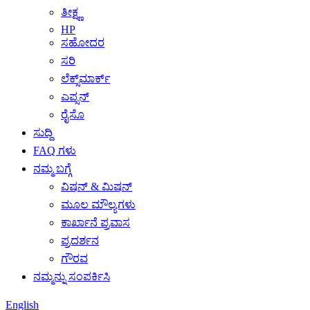
ತೀಕ್ಷ್ಣ
HP
ಸಹೋದರ
ಸರಿ
ಲೆಕ್ಸ್‌ಮಾರ್ಕ್
ಎಪ್ಸನ್
ರೈಸೊ
ಸುದ್ದಿ
FAQ ಗಳು
ನಮ್ಮ ಬಗ್ಗೆ
ವಿಷನ್ & ಮಿಷನ್
ಮೂಲ ಮೌಲ್ಯಗಳು
ಕಾರ್ಖಾನೆ ಪ್ರವಾಸ
ಪ್ರದರ್ಶನ
ಗೌರವ
ನಮ್ಮನ್ನು ಸಂಪರ್ಕಿಸಿ
English