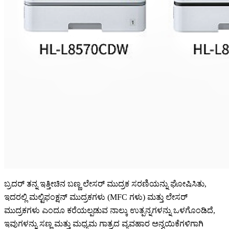
ಬ್ರದರ್ ತನ್ನ ಇತ್ತೀಚಿನ ಬಣ್ಣ ಲೇಸರ್ ಮುದ್ರಕ ಸರಣಿಯನ್ನು ಘೋಷಿಸಿತು,
ಇದರಲ್ಲಿ ಮಲ್ಟಿಫಂಕ್ಷನ್ ಮುದ್ರಕಗಳು (MFC ಗಳು) ಮತ್ತು ಲೇಸರ್
ಮುದ್ರಕಗಳು ಎಂದೂ ಕರೆಯಲ್ಪಡುವ ನಾಲ್ಕು ಉತ್ಪನ್ನಗಳನ್ನು ಒಳಗೊಂಡಿದೆ,
ಇವುಗಳನ್ನು ಸಣ್ಣ ಮತ್ತು ಮಧ್ಯಮ ಗಾತ್ರದ ವ್ಯವಹಾರ ಅನ್ವಯಿಕೆಗಳಿಗಾಗಿ