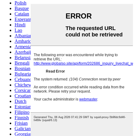
Polish
Basque
Catalan
Esperanto
Hindi
Lao
Albanian
Amharic
Armenian
Azerbaijani
Belarusian
Bengali
Bosnian
Bulgarian
Cebuano
Chichewa
Corsican
Croatian
Dutch
Estonian
Filipino
Finnish
Frisian
Galician
Georgian