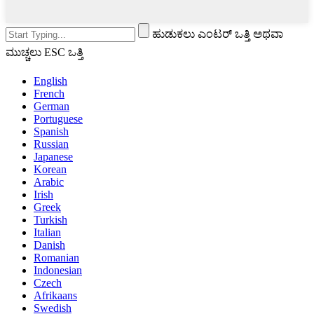
ಹುಡುಕಲು ಎಂಟರ್ ಒತ್ತಿ ಅಥವಾ
ಮುಚ್ಚಲು ESC ಒತ್ತಿ
English
French
German
Portuguese
Spanish
Russian
Japanese
Korean
Arabic
Irish
Greek
Turkish
Italian
Danish
Romanian
Indonesian
Czech
Afrikaans
Swedish